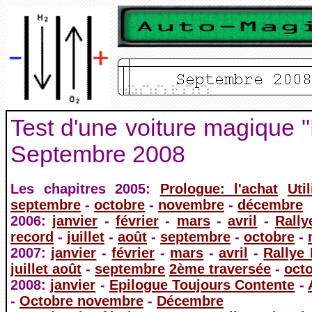
Test d'une voiture magique "
Septembre 2008
Les chapitres 2005:
Prologue: l'achat
Uti
septembre
-
octobre
-
novembre
-
décembre
2006:
janvier
-
février
-
mars
-
avril
-
Rall
record
-
juillet
-
août
-
septembre
-
octobre
-
2007:
janvier
-
février
-
mars
-
avril
-
Rallye
juillet août
-
septembre
2ème traversée
-
oct
2008:
janvier
-
Epilogue Toujours Contente
-
-
Octobre novembre
-
Décembre