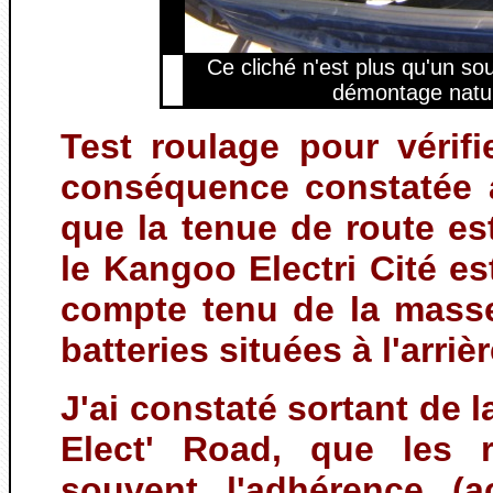
Ce cliché n'est plus qu'un so
démontage natur
Test roulage pour vérifi
conséquence constatée 
que la tenue de route e
le Kangoo Electri Cité es
compte tenu de la masse
batteries situées à l'arriè
J'ai constaté sortant de
Elect' Road, que les 
souvent l'adhérence (ac