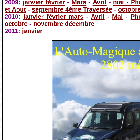
2009:
janvier février
-
Mars
-
Avril
-
mai - Ph
et Aout
-
septembre 4ème Traversée
-
octobr
2010:
janvier février mars
-
Avril
-
Mai
-
Ph
octobre
-
novembre décembre
2011:
janvier