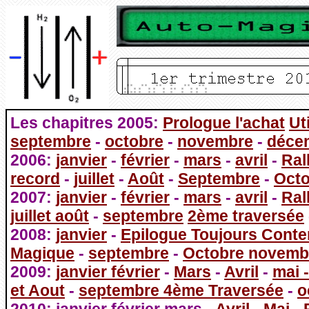
Les chapitres 2005:
Prologue l'achat
Ut
septembre
-
octobre
-
novembre
-
déce
2006:
janvier
-
février
-
mars
-
avril
-
Ral
record
-
juillet
-
Août
-
Septembre
-
Octo
2007:
janvier
-
février
-
mars
-
avril
-
Ral
juillet août
-
septembre
2ème traversée
2008:
janvier
-
Epilogue Toujours Conte
Magique
-
septembre
-
Octobre novemb
2009:
janvier février
-
Mars
-
Avril
-
mai 
et Aout
-
septembre 4ème Traversée
-
o