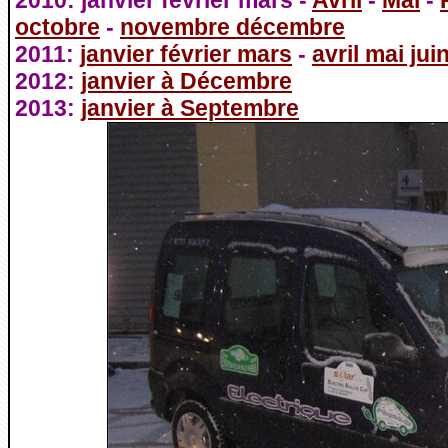
2010: janvier février mars -
Avril
-
Mai
-
octobre
-
novembre décembre
2011:
janvier février mars
-
avril mai jui
2012:
janvier à Décembre
2013:
janvier à Septembre