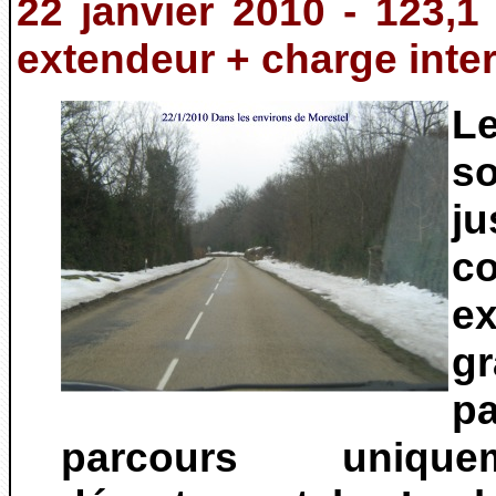
22 janvier 2010 - 123,1
extendeur + charge inte
Le
s
ju
co
e
g
p
parcours uniqu