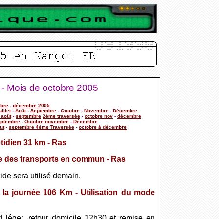
 - Mois de octobre 2005
bre
-
décembre 2005
uillet
-
Août
-
Septembre
-
Octobre
-
Novembre
-
Décembre
t août
-
septembre
2ème traversée
-
octobre nov
-
décembre
eptembre
-
Octobre novembre
-
Décembre
out
-
septembre 4ème Traversée
-
octobre à décembre
otidien 31 km - Ras
ve des transports en commun - Ras
de sera utilisé demain.
 la journée 106 Km - Utilisation du mode
ed léger, retour domicile 12h30 et remise en