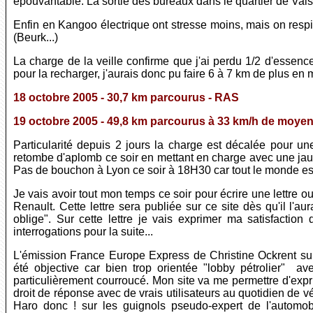
épouvantable. La sortie des bureaux dans le quartier de Vais
Enfin en Kangoo électrique ont stresse moins, mais on respi
(Beurk...)
La charge de la veille confirme que j'ai perdu 1/2 d'essenc
pour la recharger, j'aurais donc pu faire 6 à 7 km de plus en 
18 octobre 2005 - 30,7 km parcourus - RAS
19 octobre 2005 - 49,8 km parcourus à 33 km/h de moye
Particularité depuis 2 jours la charge est décalée pour u
retombe d'aplomb ce soir en mettant en charge avec une jaug
Pas de bouchon à Lyon ce soir à 18H30 car tout le monde est r
Je vais avoir tout mon temps ce soir pour écrire une lettre 
Renault. Cette lettre sera publiée sur ce site dès qu'il l'aur
oblige". Sur cette lettre je vais exprimer ma satisfact
interrogations pour la suite...
L'émission France Europe Express de Christine Ockrent sur 
été objective car bien trop orientée "lobby pétrolier" 
particulièrement courroucé. Mon site va me permettre d'exp
droit de réponse avec de vrais utilisateurs au quotidien de v
Haro donc ! sur les guignols pseudo-expert de l'automo