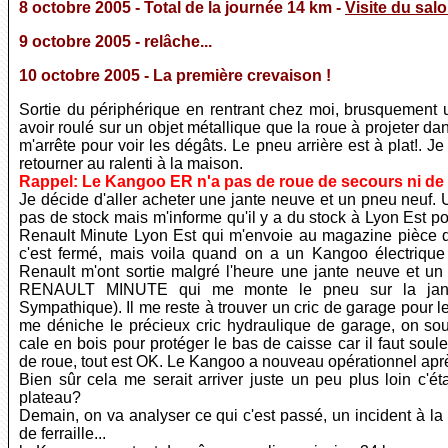
8 octobre 2005 - Total de la journée 14 km -
Visite du sal
9 octobre 2005 - relâche...
10 octobre 2005 - La première crevaison !
Sortie du périphérique en rentrant chez moi, brusquement un
avoir roulé sur un objet métallique que la roue à projeter dan
m'arrête pour voir les dégâts. Le pneu arrière est à plat!. 
retourner au ralenti à la maison.
Rappel: Le Kangoo ER n'a pas de roue de secours ni de c
Je décide d'aller acheter une jante neuve et un pneu neuf. 
pas de stock mais m'informe qu'il y a du stock à Lyon Est po
Renault Minute Lyon Est qui m'envoie au magazine pièce 
c'est fermé, mais voila quand on a un Kangoo électrique
Renault m'ont sortie malgré l'heure une jante neuve et un 
RENAULT MINUTE qui me monte le pneu sur la jante e
Sympathique). Il me reste à trouver un cric de garage pour l
me déniche le précieux cric hydraulique de garage, on so
cale en bois pour protéger le bas de caisse car il faut sou
de roue, tout est OK. Le Kangoo a nouveau opérationnel aprè
Bien sûr cela me serait arriver juste un peu plus loin c'é
plateau?
Demain, on va analyser ce qui c'est passé, un incident à la
de ferraille...