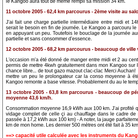
le Kangoo aura tout de même rempli sa mission 34 km.
11 octobre 2005 - 62,4 km parcourus - 2ème visite au sa
J'ai fait une charge partielle intermédiaire entre midi et
serait le besoin en fin de journée. Le Kangoo a parcouru le
en appuyant un peu. Toutefois le bouclage de la journée aura
partielle et sans consommer d'essence.
12 octobre 2005 - 68,2 km parcourus - beaucoup de ville
L'occasion m'a été donné de manger entre midi et 2 au cen
permis de mettre 4kwh gratuitement dans mon Kangoo sur la
chance libre... de tout gazo mazout clac-clac Merci Auchan! S
mettre un peu le prolongateur car la conso moyenne à ét
Kangoo remonte a base vitesse. Probablement du au le temps
13 octobre 2005 - 63,8 km parcourus - beaucoup de pé
moyenne 43,6 km/h.
Consommation moyenne 16,9 kWh aux 100 km. J'ai profité que 
vidage complet de celle çi au chauffage dans le cadre de s
passée à 17,2 kWh aux 100 km) - A noter, la jauge parfaitem
km de mon home. Les dernier 500 mètres ont été fait à 35 km/
==> capacité utile calculée avec les instruments du Kang