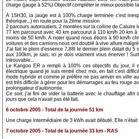
charge (jauge à 52%) Objectif compléter le mieux possible la b
À 15H30, la jauge est à 100% charge terminée c'est ines
théorique...) en route pour la 2ème mission
2 parcours autoroutiers, 2 montées sur la colline de Caluire 
77 km parcourut avec 40 km parcourut à 110 km/h 20 km à 9
moins de 50 km/h. A noter quand nous étions à 90 km/h chro
voitures et des camions nous ont doublé à vive allure malgré 
J'ai fait le plein d'essence 7,88l le dernier plein datait du 
aux 100km, je sais, ici je dois vraiment vous énerver ! Sur
introuvable...
Le Kangoo ER a rempli à 100% ces objectifs du jour, il 
électrique quand je suis rentré chez moi, en fait c'est diffic
mode hybride et comme je préfère ne pas arriver en ville a
est très difficile à gérer pour les démarrages au feu rouge av
prolongateur d'autonomie.
Ce soir, j'ai fini de vider la batterie avec le chauffage afin
jours que cela n'avait pas été fait.
6
octobre 2005 - Total de la journée 51 km
Une charge intermédiaire de 3 kWh avait débuté. Elle n'était
7 octobre 2005 - Total de la journée 33 km - RAS