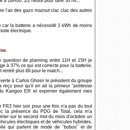
e à 18H00, 1/2 heure pour faire 50 ml...
re l'air des gazo mazout clac clac des autres
e car la batterie a nécessité 1 kWh de moins
mode électrique.
nne.
ne question de planning entre 11H et 15H je
e à 37% ce qui est correcte pour la batterie.
entré plus tôt pour le match...
ouverte à Carlos Ghosn le président du groupe
a reçu pour qu'il en ait la primeur "politesse
ion du Kangoo ER et exprimer également mes
FR3 hier soir pour une fois n'a pas du tout
avec la présence du PDG de Total, cela m'a
rimer sur le second mot du mois d'octobre un
éhicules électriques et de véhicules hybrides.
bile qui parlent de mode de "bobos" et de