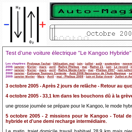
Test d'une voiture électrique "Le Kangoo Hybride"
Les chapitres:
Prologue l'achat
-
Utilisation: mai
-
juin
-
juillet
-
août
-
septembre
-
novem
2006:
janvier
-
février
-
mars
-
avril
-
Rallye Phébus
-
mai
-
Rallye 21
-
juin
-
Le record
-
j
2007:
janvier
-
février
-
mars
-
avril
-
Rallye Monte-Carlo
-
mai
-
Phébus 2007
-
juin juille
2008:
janvier
-
Epilogue Toujours Contente
-
Août 2008 Naissance de l'Auto-Magique
-
s
2009:
janvier février
-
Mars
-
Avril
-
mai - Phébus 2009
-
juin et Solar évent
-
Juillet et A
3 octobre 2005 - Après 2 jours de relâche - Retour au qu
4 octobre 2005 - 33,1 km dans les bouchons dû à la grè
une grosse journée se prépare pour le Kangoo, le mode hybri
5 octobre 2005 - 2 missions pour le Kangoo - Total de
hybride et d'une demi recharge intermédiaire.
Le matin, trajet domicile travail habituel 28,9 km mais pi