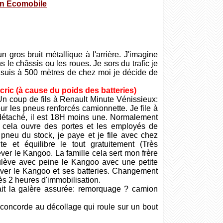
on Ecomobile
 gros bruit métallique à l'arrière. J'imagine
s le châssis ou les roues. Je sors du trafic je
Je suis à 500 mètres de chez moi je décide de
ric (à cause du poids des batteries)
Un coup de fils à Renault Minute Vénissieux:
ur les pneus renforcés camionnette. Je file à
détaché, il est 18H moins une. Normalement
 cela ouvre des portes et les employés de
pneu du stock, je paye et je file avec chez
t équilibre le tout gratuitement (Très
ever le Kangoo. La famille cela sert mon frère
ulève avec peine le Kangoo avec une petite
lever le Kangoo et ses batteries. Changement
s 2 heures d'immobilisation.
tait la galère assurée: remorquage ? camion
 concorde au décollage qui roule sur un bout