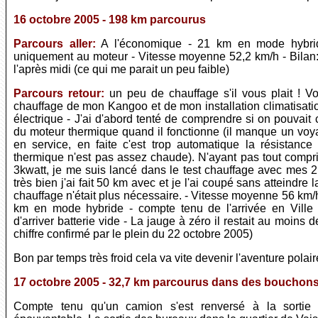
16 octobre 2005 - 198 km parcourus
Parcours aller:
A l'économique - 21 km en mode hybride 
uniquement au moteur - Vitesse moyenne 52,2 km/h - Bilan: 2
l'après midi (ce qui me parait un peu faible)
Parcours retour:
un peu de chauffage s'il vous plait ! Vo
chauffage de mon Kangoo et de mon installation climatisatio
électrique - J'ai d'abord tenté de comprendre si on pouvait
du moteur thermique quand il fonctionne (il manque un voyan
en service, en faite c'est trop automatique la résistan
thermique n'est pas assez chaude). N'ayant pas tout compris
3kwatt, je me suis lancé dans le test chauffage avec mes 2
très bien j'ai fait 50 km avec et je l'ai coupé sans atteindre
chauffage n'était plus nécessaire. - Vitesse moyenne 56 km/
km en mode hybride - compte tenu de l'arrivée en Ville 
d'arriver batterie vide - La jauge à zéro il restait au moins d
chiffre confirmé par le plein du 22 octobre 2005)
Bon par temps très froid cela va vite devenir l'aventure pola
17 octobre 2005 - 32,7 km parcourus dans des bouchon
Compte tenu qu'un camion s'est renversé à la sortie d