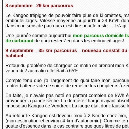
8
septembre - 29 km parcourus
Le Kangoo trépigne de pouvoir faire plus de kilomètres, mais
embouteillages. Vitesse moyenne aujourd'hui 38 Km/h dont 
dans mon sens de parcours c'est dire pour le reste... il s'agit d
Une journée comme aujourd'hui
mon parcours domicile tra
de carburant
de quoi rester Zen dans les embouteillages!
9
septembre - 35 km parcourus - nouveau constat du p
habituel...
Retour du problème de chargeur, ce matin en prenant mon K
vendredi 2 au matin elle était à 65%.
Compte tenu que j'ai largement de quoi faire mon parcours 
rentrer batterie vide ce soir et de remettre les compteurs à zé
En faite, je n'avais pas noté en partant combien de kWh étai
provoquer la panne sèche. La dernière charge n'ayant absorb
imposé au Kangoo ce Vendredi. La jauge était donc fausse le 
Au retour le Kangoo est devenu mou à 2 Km de chez moi, j
(mon estimation et environ 4 km d'autonomie). Comme je n
goutte d'essence dans le cas contraire quelques litres de pé