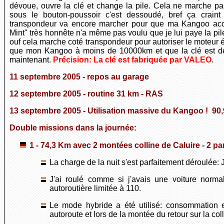
dévoue, ouvre la clé et change la pile. Cela ne marche pas,
sous le bouton-poussoir c'est dessoudé, bref ça craint
transpondeur va encore marcher pour que ma Kangoo acce
Mint" très honnête n'a même pas voulu que je lui paye la p
ouf cela marche coté transpondeur pour autoriser le moteur é
que mon Kangoo à moins de 10000km et que la clé est déjà
maintenant.
Précision: La clé est fabriquée par VALEO
.
11 septembre 2005 - repos au garage
12 septembre 2005 - routine 31 km - RAS
13 septembre 2005 - Utilisation massive du Kangoo ! 90
Double missions dans la journée:
1 - 74,3 Km avec 2 montées colline de Caluire - 2 p
La charge de la nuit s'est parfaitement déroulée
J'ai roulé comme si j'avais une voiture norma
autoroutière limitée à 110.
Le mode hybride a été utilisé: consommation e
autoroute et lors de la montée du retour sur la col