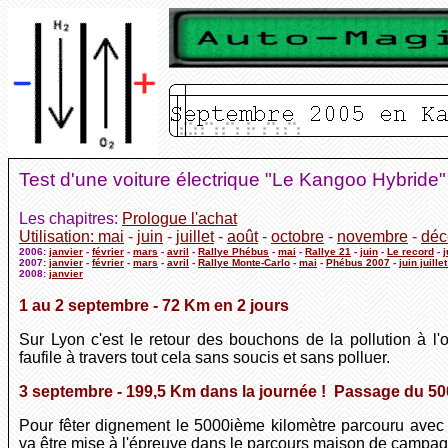
Test d'une voiture électrique "Le Kangoo Hybride
Les chapitres:
Prologue l'achat
Utilisation: mai
-
juin
-
juillet
-
août
-
octobre
-
novembre
-
déc
2006:
janvier
-
février
-
mars
-
avril
-
Rallye Phébus
-
mai
-
Rallye 21
-
juin
-
Le record
-
j
2007:
janvier
-
février
-
mars
-
avril
-
Rallye Monte-Carlo
-
mai
-
Phébus 2007
-
juin juille
2008:
janvier
1 au 2
septembre - 72 Km en 2 jours
Sur Lyon c'est le retour des bouchons de la pollution à 
faufile à travers tout cela sans soucis et sans polluer.
3 septembre - 199,5 Km dans la journée ! Passage du 5
Pour fêter dignement le 5000ième kilomètre parcouru avec 
va être mise à l'épreuve dans le parcours maison de campag