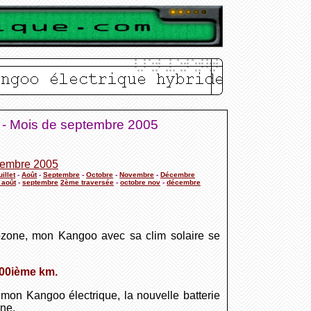
" - Mois de septembre 2005
embre 2005
uillet
-
Août
-
Septembre
-
Octobre
-
Novembre
-
Décembre
t août
-
septembre
2ème traversée
-
octobre nov
-
décembre
l'ozone, mon Kangoo avec sa clim solaire se
000ième km.
mon Kangoo électrique, la nouvelle batterie
ne.