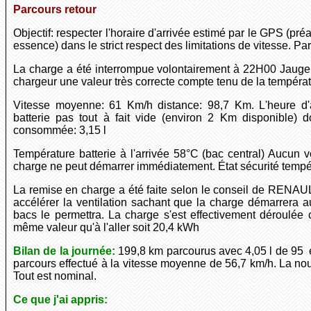
Parcours retour
Objectif: respecter l'horaire d'arrivée estimé par le GPS (pr
essence) dans le strict respect des limitations de vitesse. Par
La charge a été interrompue volontairement à 22H00 Jauge
chargeur une valeur très correcte compte tenu de la températ
Vitesse moyenne: 61 Km/h distance: 98,7 Km. L'heure d'ar
batterie pas tout à fait vide (environ 2 Km disponible)
consommée: 3,15 l
Température batterie à l'arrivée 58°C (bac central) Aucun 
charge ne peut démarrer immédiatement. État sécurité tempé
La remise en charge a été faite selon le conseil de RENAULT
accélérer la ventilation sachant que la charge démarrera
bacs le permettra. La charge s'est effectivement déroulé
même valeur qu'à l'aller soit 20,4 kWh
Bilan de la journée:
199,8 km parcourus avec 4,05 l de 95 
parcours effectué à la vitesse moyenne de 56,7 km/h. La nouv
Tout est nominal.
Ce que j'ai appris: