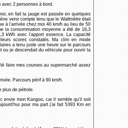
s avec 2 personnes à bord.
 moi, en fait la jauge est passée en quelques
ne venir compte tenu que le Wattmètre était
se à l'arrivée chez moi 40 km/h au lieu de 50
que la consommation moyenne a été de 16,3
8,3 kWh avec l'apport essence. La capacité
lleurs scores constatés. Ma clim en mode
laires a tenu juste une heure sur le parcours
t ou je descendait du véhicule pour ouvrir la
 allé faire mes courses au supermarché assez
arrivée. Parcours périf à 90 km/h.
 plus de pétrole.
c envie mon Kangoo, car il semble qu'il soit
aujourd'hui pour ma part j'ai fait 5393 Km en