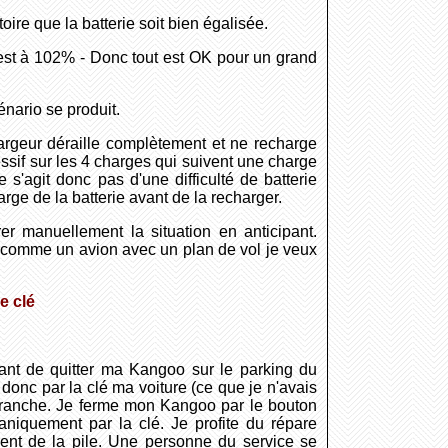
ire que la batterie soit bien égalisée.
 est à 102% - Donc tout est OK pour un grand
nario se produit.
argeur déraille complètement et ne recharge
ressif sur les 4 charges qui suivent une charge
 s'agit donc pas d'une difficulté de batterie
ge de la batterie avant de la recharger.
r manuellement la situation en anticipant.
u comme un avion avec un plan de vol je veux
e clé
nt de quitter ma Kangoo sur le parking du
donc par la clé ma voiture (ce que je n'avais
as franche. Je ferme mon Kangoo par le bouton
aniquement par la clé. Je profite du répare
nt de la pile. Une personne du service se