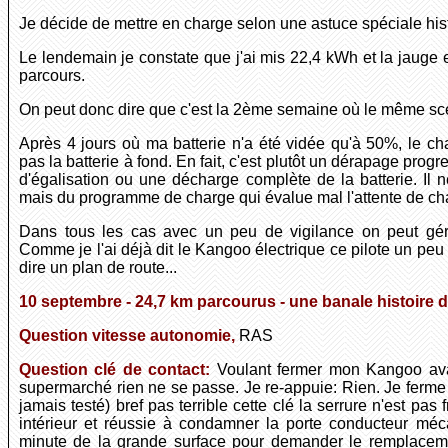
Je décide de mettre en charge selon une astuce spéciale histo
Le lendemain je constate que j'ai mis 22,4 kWh et la jauge
parcours.
On peut donc dire que c'est la 2ème semaine où le même scé
Après 4 jours où ma batterie n'a été vidée qu'à 50%, le ch
pas la batterie à fond. En fait, c'est plutôt un dérapage prog
d'égalisation ou une décharge complète de la batterie. Il ne
mais du programme de charge qui évalue mal l'attente de char
Dans tous les cas avec un peu de vigilance on peut gére
Comme je l'ai déjà dit le Kangoo électrique ce pilote un pe
dire un plan de route...
10 septembre - 24,7 km parcourus - une banale histoire d
Question vitesse autonomie,
RAS
Question clé de contact:
Voulant fermer mon Kangoo ava
supermarché rien ne se passe. Je re-appuie: Rien. Je ferme 
jamais testé) bref pas terrible cette clé la serrure n'est p
intérieur et réussie à condamner la porte conducteur méc
minute de la grande surface pour demander le remplaceme